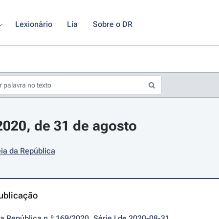
Lexionário
Lia
Sobre o DR
/2020, de 31 de agosto
ia da República
ublicação
da República n.º 169/2020, Série I de 2020-08-31