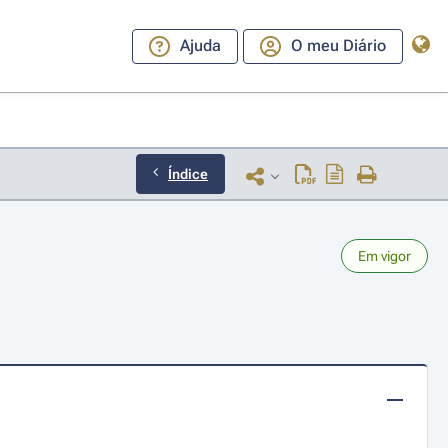
Ajuda
O meu Diário
Índice
Em vigor