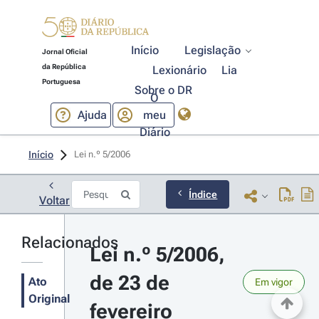
Início
Legislação
Jornal Oficial
da República
Lexionário
Lia
Portuguesa
Sobre o DR
O
Ajuda
meu
Diário
Início
Lei n.º 5/2006 
Índice
Voltar
Relacionados
Lei n.º 5/2006, 
de 23 de 
Ato
Em vigor
Original
fevereiro