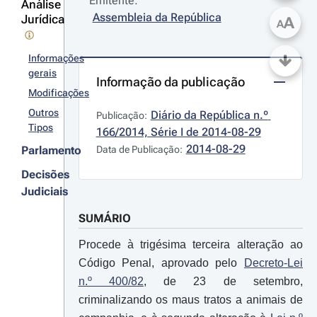
Emitente:
Análise
Assembleia da República
Jurídica
A
A
Informações
gerais
Informação da publicação
Modificações
Outros
Diário da República n.º 
Publicação:
Tipos
166/2014, Série I de 2014-08-29
2014-08-29
Parlamento
Data de Publicação:
Decisões
Judiciais
SUMÁRIO
Procede à trigésima terceira alteração ao
Código Penal, aprovado pelo
Decreto-Lei
n.º 400/82
, de 23 de setembro,
criminalizando os maus tratos a animais de