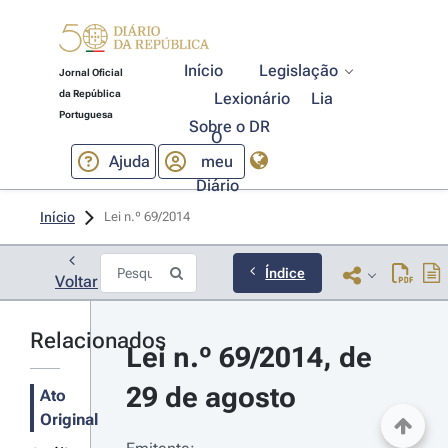
Início
Legislação
Jornal Oficial
da República
Lexionário
Lia
Portuguesa
Sobre o DR
O
Ajuda
meu
Diário
Início
Lei n.º 69/2014 
Índice
Voltar
Relacionados
Lei n.º 69/2014, de 
29 de agosto
Ato
Original