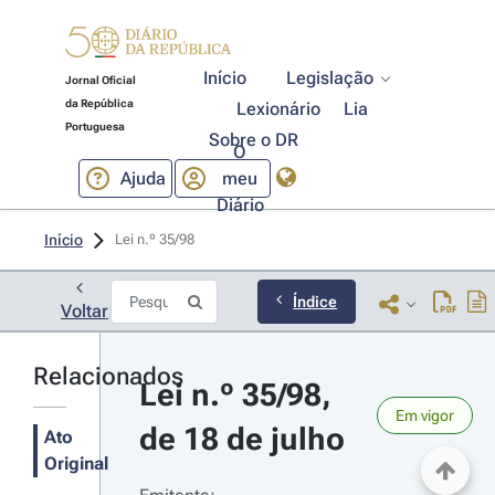
Início
Legislação
Jornal Oficial
da República
Lexionário
Lia
Portuguesa
Sobre o DR
O
Ajuda
meu
Diário
Início
Lei n.º 35/98 
Índice
Voltar
Relacionados
Lei n.º 35/98, 
Em vigor
de 18 de julho
Ato
Original