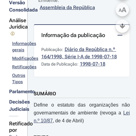
Emitente:
Versão
Assembleia da República
A
Consolidada
A
Análise
Jurídica
Informação da publicação
Informações
Diário da República n.º 
Publicação:
gerais
164/1998, Série I-A de 1998-07-18
Modificações
1998-07-18
Data de Publicação:
Retificações
Outros
Tipos
Parlamento
SUMÁRIO
Decisões
Define o estatuto das organizações não
Judiciais
governamentais de ambiente (revoga a
Lei
n.º 10/87
, de 4 de Abril)
Retificado
por