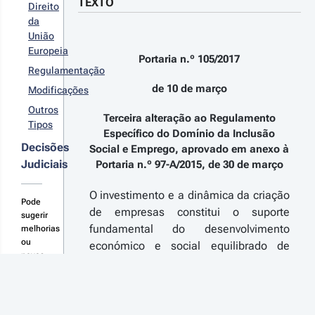
TEXTO
r detalhes das
preendedorismo
Direito
 ao Emprego
terações
da
I2E), aprovado
União
la Portaria n.º
Europeia
5/2017, de 10 de
Portaria n.º 105/2017
18-06-20
rço
Regulamentação
rtaria n.º 
de 10 de março
Modificações
8/2018 - 1.ª 
Outros
rie
Terceira alteração ao Regulamento
Tipos
gunda alteração
Específico do Domínio da Inclusão
 regulamento do
Decisões
Social e Emprego, aprovado em anexo à
istema de
Judiciais
ncentivos ao
Portaria n.º 97-A/2015, de 30 de março
preendedorismo
r detalhes das
 ao Emprego,
O investimento e a dinâmica da criação
provado pela
terações
Pode
de empresas constitui o suporte
ortaria n.º
sugerir
5/2017, de 10 de
fundamental do desenvolvimento
melhorias
rço
ou
económico e social equilibrado de
18-01-02
novas
qualquer território, enquanto fonte
rtaria n.º 
consolidações
geradora de atividade económica e de
2018 - 1.ª 
aqui
emprego.
rie
imeira alteração
Os sistemas de incentivos do Portugal