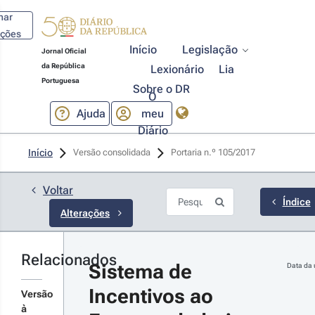
har
ações
Início
Legislação
Jornal Oficial
da República
Lexionário
Lia
Portuguesa
Sobre o DR
O
Ajuda
meu
Diário
21-06-25
Início
Versão consolidada
Portaria n.º 105/2017 
rtaria n.º 
9/2021 - 1.ª 
rie
Voltar
inta alteração ao
Índice
Alterações
gulamento do
istema de
ncentivos ao
preendedorismo
Relacionados
r detalhes das
 ao Emprego,
Sistema de 
Data da 
provado pela
terações
ortaria n.º
Incentivos ao 
Versão
5/2017, de 10 de
à
rço