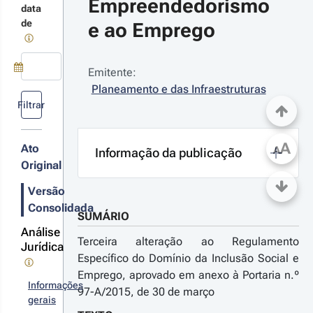
Empreendedorismo 
data
20-11-18
de
e ao Emprego
rtaria n.º 
6/2020 - 1.ª 
rie
ocede à quarta
Emitente:
lteração do
Use a tecla de seta para baixo para abrir o calendário; Use as tecla
Planeamento e das Infraestruturas
gulamento do
Filtrar
istema de
ncentivos ao
r detalhes das
preendedorismo
A
 ao Emprego,
terações
Ato
A
Informação da publicação
provado pela
Original
ortaria n.º
5/2017, de 10 de
Versão
20-05-22
arço, na sua
Consolidada
rsão atual
rtaria n.º 
SUMÁRIO
2/2020 - 1.ª 
Análise
rie
Terceira alteração ao Regulamento
Jurídica
ocede à terceira
Específico do Domínio da Inclusão Social e
lteração ao
Emprego, aprovado em anexo à Portaria n.º
gulamento que
Informações
97-A/2015, de 30 de março
iou o Sistema de
gerais
ncentivos ao