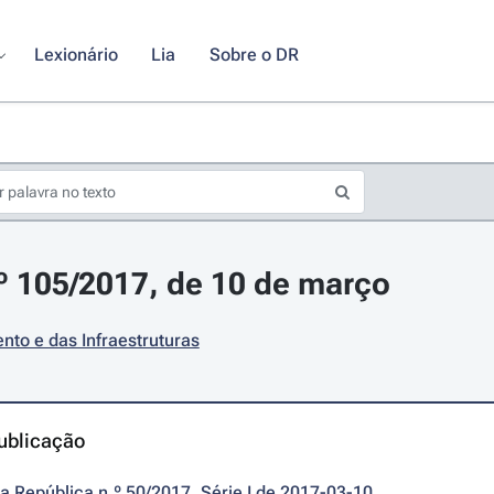
Lexionário
Lia
Sobre o DR
.º 105/2017, de 10 de março
to e das Infraestruturas
ublicação
da República n.º 50/2017, Série I de 2017-03-10