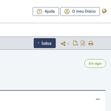
Ajuda
O meu Diário
Índice
Em vigor