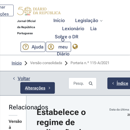
har
ações
Início
Legislação
Jornal Oficial
da República
Lexionário
Lia
Portuguesa
Sobre o DR
O
Ajuda
meu
Diário
21-06-18
Início
Versão consolidada
Portaria n.º 115-A/2021 
rtaria n.º 
3-A/2021 - 
ª Série
Voltar
imeira
Índice
Alterações
lteração à
rtaria n.º 115-
2021, de 28 de
aio, que
Relacionados
r detalhes
tabelece o
Estabelece o 
Data da última 
egime de
s alterações
2
licação da
regime de 
Versão
ova medida
à
cecional e