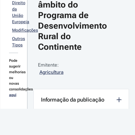
âmbito do 
Direito
da
Programa de 
União
Europeia
Desenvolvimento 
Modificações
Rural do 
Outros
Continente
Tipos
Pode
Emitente:
sugerir
Agricultura
melhorias
ou
novas
consolidações
aqui
Informação da publicação
SUMÁRIO