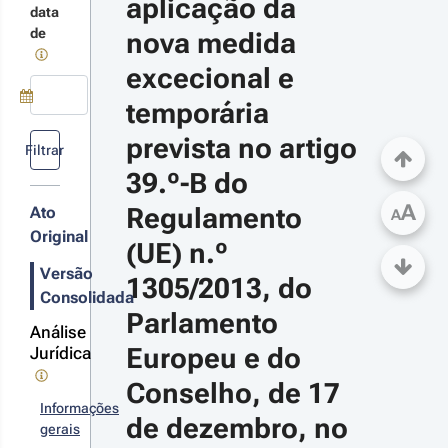
aplicação da 
data
mporária
de
nova medida 
revista no
21-
tigo 39.º-B do
-28
excecional e 
gulamento
rtaria 
UE) n.º
º 115-
temporária 
05/2013, do
2021 - 
Use a tecla de seta para baixo para abrir o calendário; Use as tecla
rlamento
prevista no artigo 
ª Série
ropeu e do
Filtrar
nselho, de 17
39.º-B do 
 dezembro, no
mbito do
A
Regulamento 
Ato
A
rograma de
senvolvimento
Original
(UE) n.º 
ural do
ntinente
Versão
1305/2013, do 
Consolidada
Parlamento 
Análise
Europeu e do 
Jurídica
Conselho, de 17 
Informações
de dezembro, no 
gerais