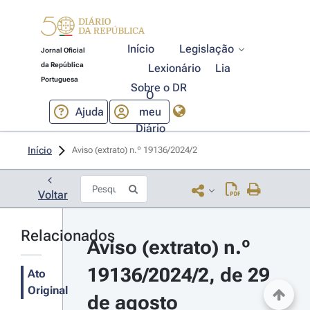
Início
Legislação
Jornal Oficial
da República
Lexionário
Lia
Portuguesa
Sobre o DR
O
Ajuda
meu
Diário
Início
Aviso (extrato) n.º 19136/2024/2 
Voltar
Relacionados
Aviso (extrato) n.º 
19136/2024/2, de 29 
Ato
Original
de agosto