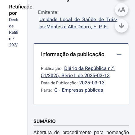
Retificado
A
A
Emitente:
por
Unidade Local de Saúde de Trás-
Declaração 
de 
os-Montes e Alto Douro, E. P. E.
Retificação 
n.º 
292/2025/2
Informação da publicação
Diário da República n.º 
Publicação:
51/2025, Série II de 2025-03-13
2025-03-13
Data de Publicação:
G - Empresas públicas
Parte:
SUMÁRIO
Abertura de procedimento para nomeação