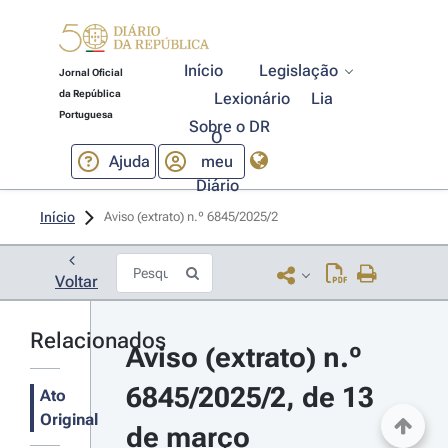
Início
Legislação
Jornal Oficial
da República
Lexionário
Lia
Portuguesa
Sobre o DR
O
Ajuda
meu
Diário
Início
Aviso (extrato) n.º 6845/2025/2 
Voltar
Relacionados
Aviso (extrato) n.º 
6845/2025/2, de 13 
Ato
Original
de março