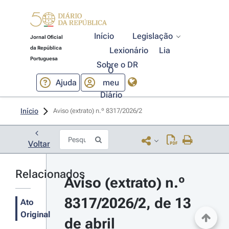
Início
Legislação
Jornal Oficial
da República
Lexionário
Lia
Portuguesa
Sobre o DR
O
Ajuda
meu
Diário
Início
Aviso (extrato) n.º 8317/2026/2 
Voltar
Relacionados
Aviso (extrato) n.º 
8317/2026/2, de 13 
Ato
Original
de abril