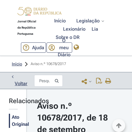
Início
Legislação
Jornal Oficial
da República
Lexionário
Lia
Portuguesa
Sobre o DR
O
Ajuda
meu
Diário
Início
Aviso n.º 10678/2017 
Voltar
Relacionados
Aviso n.º 
10678/2017, de 18 
Ato
Original
de setembro