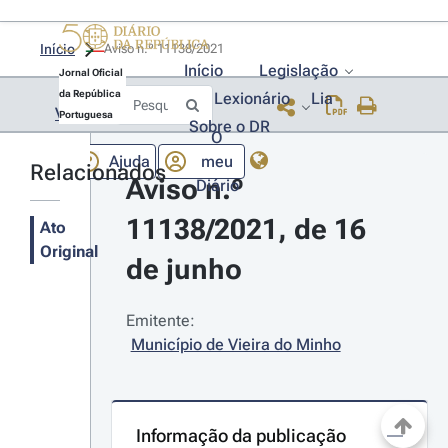
Início
Aviso n.º 11138/2021 
Início
Legislação
Jornal Oficial
da República
Lexionário
Lia
Voltar
Portuguesa
Sobre o DR
O
Ajuda
meu
Relacionados
Aviso n.º 
Diário
11138/2021, de 16 
Ato
Original
de junho
Emitente:
Município de Vieira do Minho
Informação da publicação