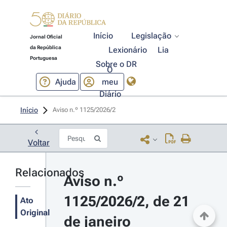
Início
Legislação
Jornal Oficial
da República
Lexionário
Lia
Portuguesa
Sobre o DR
O
Ajuda
meu
Diário
Início
Aviso n.º 1125/2026/2 
Voltar
Relacionados
Aviso n.º 
1125/2026/2, de 21 
Ato
Original
de janeiro