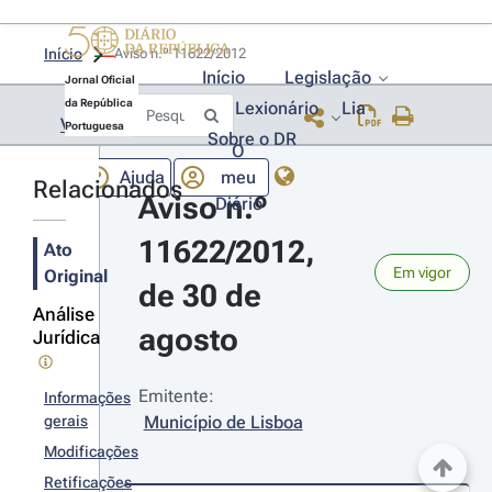
Início
Aviso n.º 11622/2012 
Início
Legislação
Jornal Oficial
da República
Lexionário
Lia
Voltar
Portuguesa
Sobre o DR
O
Ajuda
meu
Relacionados
Aviso n.º 
Diário
11622/2012, 
Ato
Em vigor
Original
de 30 de 
Análise
agosto
Jurídica
Emitente:
Informações
gerais
Município de Lisboa
Modificações
Retificações