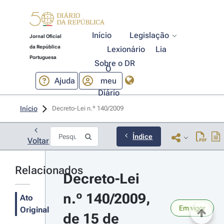
Início
Legislação
Jornal Oficial
da República
Lexionário
Lia
Portuguesa
Sobre o DR
O
Ajuda
meu
Diário
Início
Decreto-Lei n.º 140/2009 
Índice
Voltar
Relacionados
Decreto-Lei 
n.º 140/2009, 
Ato
Em vigor
Original
de 15 de 