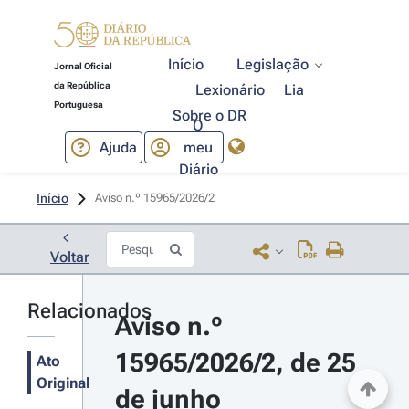
Início
Legislação
Jornal Oficial
da República
Lexionário
Lia
Portuguesa
Sobre o DR
O
Ajuda
meu
Diário
Início
Aviso n.º 15965/2026/2 
Voltar
Relacionados
Aviso n.º 
15965/2026/2, de 25 
Ato
Original
de junho