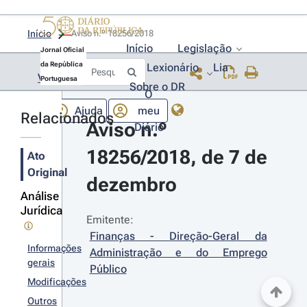
Início
Aviso n.º 18256/2018 
Início
Legislação
Jornal Oficial
da República
Lexionário
Lia
Voltar
Portuguesa
Sobre o DR
O
Ajuda
meu
Relacionados
Aviso n.º 
Diário
18256/2018, de 7 de 
Ato
Original
dezembro
Análise
Jurídica
Emitente:
Finanças - Direção-Geral da 
Informações
Administração e do Emprego 
gerais
Público
Modificações
Outros