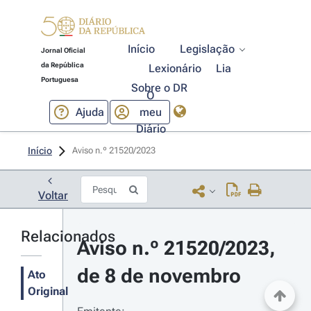
Início
Legislação
Jornal Oficial
da República
Lexionário
Lia
Portuguesa
Sobre o DR
O
Ajuda
meu
Diário
Início
Aviso n.º 21520/2023 
Voltar
Relacionados
Aviso n.º 21520/2023, 
de 8 de novembro
Ato
Original