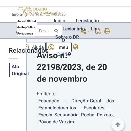
Início
Aviso n.º 22198/2023 
Início
Legislação
Jornal Oficial
da República
Lexionário
Lia
Voltar
Portuguesa
Sobre o DR
O
Ajuda
meu
Relacionados
Aviso n.º 
Diário
22198/2023, de 20 
Ato
Original
de novembro
Emitente:
Educação - Direção-Geral dos 
Estabelecimentos Escolares - 
Escola Secundária Rocha Peixoto, 
Póvoa de Varzim