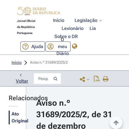
Início
Legislação
Jornal Oficial
da República
Lexionário
Lia
Portuguesa
Sobre o DR
O
Ajuda
meu
Diário
Início
Aviso n.º 31689/2025/2 
Voltar
Relacionados
Aviso n.º 
31689/2025/2, de 31 
Ato
Original
de dezembro