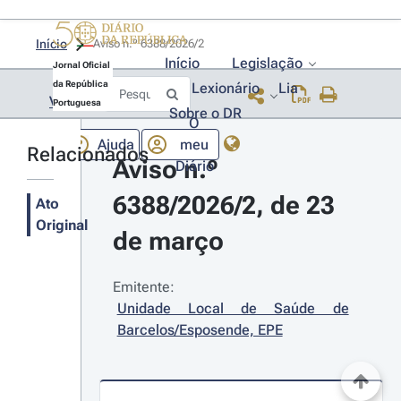
Início
Aviso n.º 6388/2026/2 
Início
Legislação
Jornal Oficial
da República
Lexionário
Lia
Voltar
Portuguesa
Sobre o DR
O
Ajuda
meu
Relacionados
Aviso n.º 
Diário
6388/2026/2, de 23 
Ato
Original
de março
Emitente:
Unidade Local de Saúde de 
Barcelos/Esposende, EPE