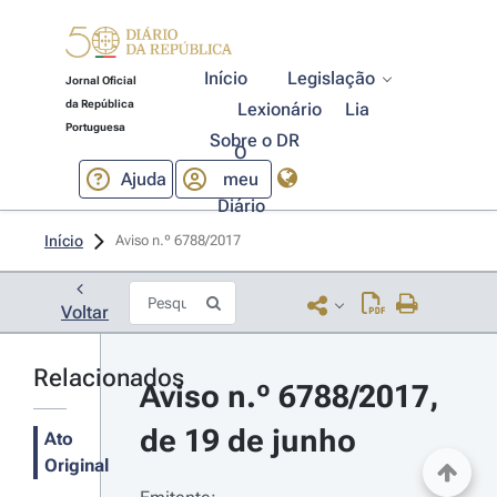
Início
Legislação
Jornal Oficial
da República
Lexionário
Lia
Portuguesa
Sobre o DR
O
Ajuda
meu
Diário
Início
Aviso n.º 6788/2017 
Voltar
Relacionados
Aviso n.º 6788/2017, 
de 19 de junho
Ato
Original