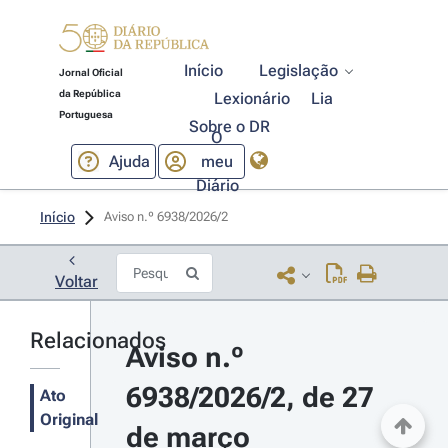
Início
Legislação
Jornal Oficial
da República
Lexionário
Lia
Portuguesa
Sobre o DR
O
Ajuda
meu
Diário
Início
Aviso n.º 6938/2026/2 
Voltar
Relacionados
Aviso n.º 
6938/2026/2, de 27 
Ato
Original
de março