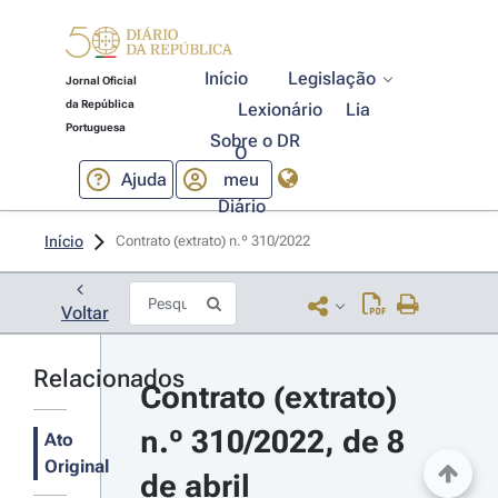
Início
Legislação
Jornal Oficial
da República
Lexionário
Lia
Portuguesa
Sobre o DR
O
Ajuda
meu
Diário
Início
Contrato (extrato) n.º 310/2022 
Voltar
Relacionados
Contrato (extrato) 
n.º 310/2022, de 8 
Ato
Original
de abril