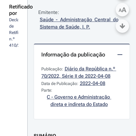
Retificado
A
A
Emitente:
por
Saúde - Administração Central do 
Declaração 
de 
Sistema de Saúde, I. P.
Retificação 
n.º 
410/2022
Informação da publicação
Diário da República n.º 
Publicação:
70/2022, Série II de 2022-04-08
2022-04-08
Data de Publicação:
Parte:
C - Governo e Administração 
direta e indireta do Estado
SUMÁRIO