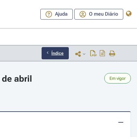
Ajuda
O meu Diário
Índice
de abril
Em vigor