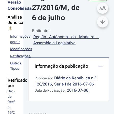
Versão
27/2016/M, de 
A
Consolidada
A
6 de julho
Análise
Jurídica
Emitente:
Informações
Região Autónoma da Madeira - 
gerais
Assembleia Legislativa
Modificações
Retificações
Outros
Informação da publicação
Tipos
Diário da República n.º 
Publicação:
Retificado
128/2016, Série I de 2016-07-06
por
2016-07-06
Data de Publicação:
Declaração 
de 
Retificação 
n.º 
15/2016