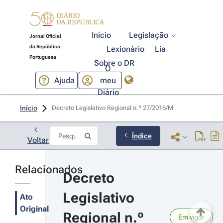
Início
Legislação
Jornal Oficial
da República
Lexionário
Lia
Portuguesa
Sobre o DR
O
Ajuda
meu
Diário
Início
Decreto Legislativo Regional n.º 27/2016/M 
Índice
Voltar
Relacionados
Decreto 
Legislativo 
Ato
Original
Regional n.º 
Em vigor