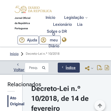
Início
Legislação
Jornal Oficial
da República
Lexionário
Lia
Portuguesa
Sobre o DR
O
Ajuda
meu
Diário
Início
Decreto-Lei n.º 10/2018 
Índice
Voltar
Relacionados
Decreto-Lei n.º 
10/2018, de 14 de 
Ato
Original
fevereiro