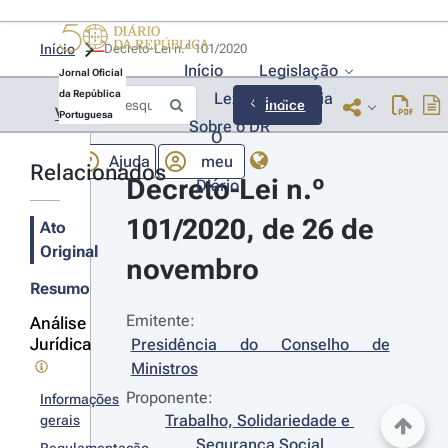
Início
Decreto-Lei n.º 101/2020 
Início
Legislação
Jornal Oficial
da República
Lexionário
Lia
Índice
Voltar
Portuguesa
Sobre o DR
O
Ajuda
meu
Relacionados
Decreto-Lei n.º 
Diário
101/2020, de 26 de 
Ato
Original
novembro
Resumo
Emitente:
Análise
Jurídica
Presidência do Conselho de 
Ministros
Proponente:
Informações
Trabalho, Solidariedade e 
gerais
Segurança Social