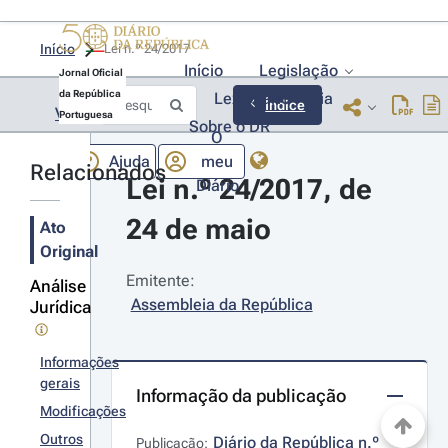
Início
Lei n.º 24/2017 
Início
Legislação
Jornal Oficial
da República
Lexionário
Lia
Índice
Voltar
Portuguesa
Sobre o DR
O
Ajuda
meu
Relacionados
Lei n.º 24/2017, de 
Diário
24 de maio
Ato
Original
Emitente:
Análise
Assembleia da República
Jurídica
Informações
gerais
Informação da publicação
Modificações
Outros
Diário da República n.º 
Publicação: