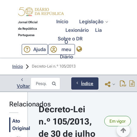
Início
Legislação
Jornal Oficial
da República
Lexionário
Lia
Portuguesa
Sobre o DR
O
Ajuda
meu
Diário
Início
Decreto-Lei n.º 105/2013 
Índice
Voltar
Relacionados
Decreto-Lei 
n.º 105/2013, 
Ato
Em vigor
Original
de 30 de julho