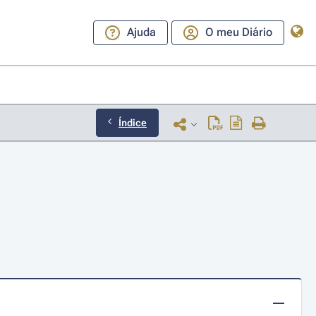
Ajuda
O meu Diário
Índice