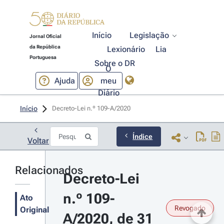
Início
Legislação
Jornal Oficial
da República
Lexionário
Lia
Portuguesa
Sobre o DR
O
Ajuda
meu
Diário
Início
Decreto-Lei n.º 109-A/2020 
Índice
Voltar
Relacionados
Decreto-Lei 
n.º 109-
Ato
Revogado
Original
A/2020, de 31 