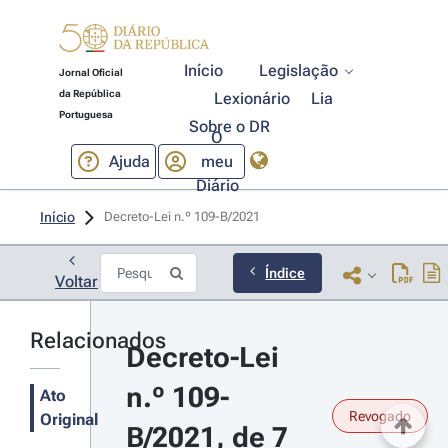
Início
Legislação
Jornal Oficial
da República
Lexionário
Lia
Portuguesa
Sobre o DR
O
Ajuda
meu
Diário
Início
Decreto-Lei n.º 109-B/2021 
Índice
Voltar
Relacionados
Decreto-Lei 
n.º 109-
Ato
Revogado
Original
B/2021, de 7 