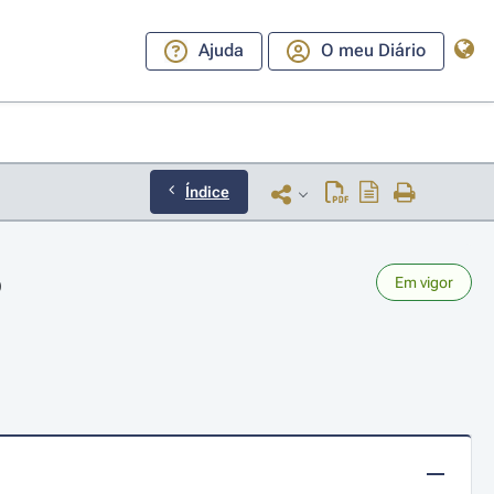
Ajuda
O meu Diário
Índice
o
Em vigor