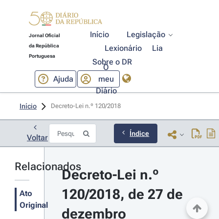
Início
Legislação
Jornal Oficial
da República
Lexionário
Lia
Portuguesa
Sobre o DR
O
Ajuda
meu
Diário
Início
Decreto-Lei n.º 120/2018 
Índice
Voltar
Relacionados
Decreto-Lei n.º 
120/2018, de 27 de 
Ato
Original
dezembro