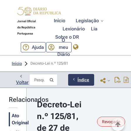
Início
Legislação
Jornal Oficial
da República
Lexionário
Lia
Portuguesa
Sobre o DR
O
Ajuda
meu
Diário
Início
Decreto-Lei n.º 125/81 
Índice
Voltar
Relacionados
Decreto-Lei 
n.º 125/81, 
Ato
Revogado
Original
de 27 de 