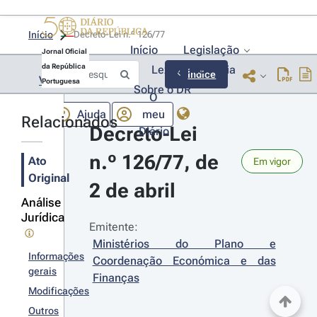
Início
Decreto-Lei n.º 126/77 
Início
Legislação
Jornal Oficial
da República
Lexionário
Lia
Índice
Voltar
Portuguesa
Sobre o DR
O
Ajuda
meu
Relacionados
Decreto-Lei 
Diário
n.º 126/77, de 
Ato
Em vigor
Original
2 de abril
Análise
Jurídica
Emitente:
Ministérios do Plano e 
Informações
Coordenação Económica e das 
gerais
Finanças
Modificações
Outros