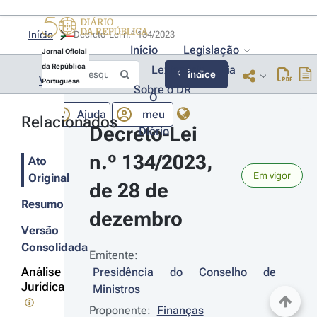
Início
Decreto-Lei n.º 134/2023 
Início
Legislação
Jornal Oficial
da República
Lexionário
Lia
Índice
Voltar
Portuguesa
Sobre o DR
O
Ajuda
meu
Relacionados
Decreto-Lei 
Diário
n.º 134/2023, 
Ato
Em vigor
Original
de 28 de 
Resumo
dezembro
Versão
Consolidada
Emitente:
Análise
Presidência do Conselho de 
Jurídica
Ministros
Proponente:
Finanças