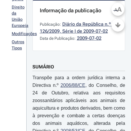
Direito
A
Informação da publicação
A
da
União
Diário da República n.º 
Publicação:
Europeia
126/2009, Série I de 2009-07-02
Modificações
2009-07-02
Data de Publicação:
Outros
Tipos
SUMÁRIO
Transpõe para a ordem jurídica interna a
Directiva n.º
2006/88/CE
, do Conselho, de
24 de Outubro, relativa aos requisitos
zoossanitários aplicáveis aos animais de
aquicultura e produtos derivados, bem como
à prevenção e combate a certas doenças
dos animais aquáticos, alterada pela
Directiva n.º
2008/53/CE
, do Conselho, de