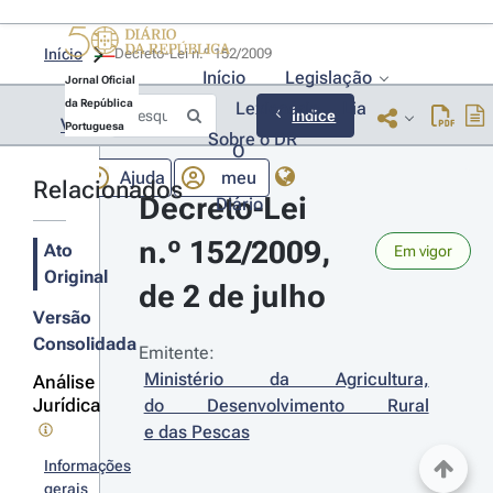
Início
Decreto-Lei n.º 152/2009 
Início
Legislação
Jornal Oficial
da República
Lexionário
Lia
Índice
Voltar
Portuguesa
Sobre o DR
O
Ajuda
meu
Relacionados
Decreto-Lei 
Diário
n.º 152/2009, 
Ato
Em vigor
Original
de 2 de julho
Versão
Consolidada
Emitente:
Ministério da Agricultura, 
Análise
Jurídica
do Desenvolvimento Rural 
e das Pescas
Informações
gerais