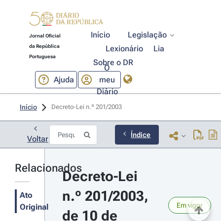
Início
Legislação
Jornal Oficial
da República
Lexionário
Lia
Portuguesa
Sobre o DR
O
Ajuda
meu
Diário
Início
Decreto-Lei n.º 201/2003 
Índice
Voltar
Relacionados
Decreto-Lei 
n.º 201/2003, 
Ato
Em vigor
Original
de 10 de 