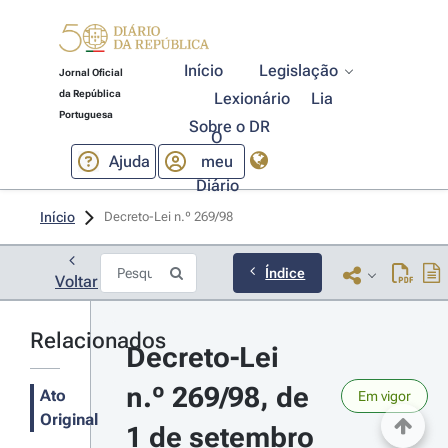
Início
Legislação
Jornal Oficial
da República
Lexionário
Lia
Portuguesa
Sobre o DR
O
Ajuda
meu
Diário
Início
Decreto-Lei n.º 269/98 
Índice
Voltar
Relacionados
Decreto-Lei 
n.º 269/98, de 
Ato
Em vigor
Original
1 de setembro