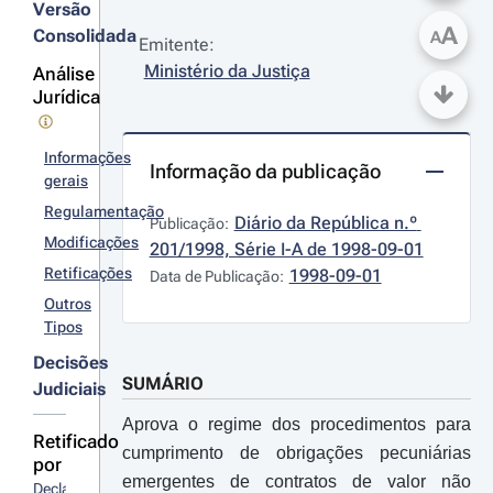
Versão
A
Consolidada
A
Emitente:
Ministério da Justiça
Análise
Jurídica
Informações
Informação da publicação
gerais
Regulamentação
Diário da República n.º 
Publicação:
Modificações
201/1998, Série I-A de 1998-09-01
Retificações
1998-09-01
Data de Publicação:
Outros
Tipos
Decisões
SUMÁRIO
Judiciais
Aprova o regime dos procedimentos para
Retificado
cumprimento de obrigações pecuniárias
por
emergentes de contratos de valor não
Declaração 