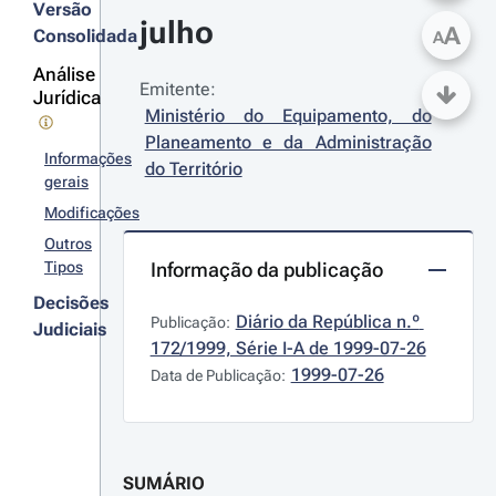
Versão
julho
A
Consolidada
A
Análise
Emitente:
Jurídica
Ministério do Equipamento, do 
Planeamento e da Administração 
Informações
do Território
gerais
Modificações
Outros
Tipos
Informação da publicação
Decisões
Diário da República n.º 
Publicação:
Judiciais
172/1999, Série I-A de 1999-07-26
1999-07-26
Data de Publicação:
SUMÁRIO