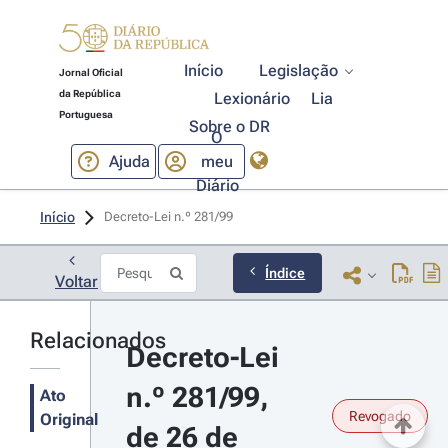
Início
Legislação
Jornal Oficial
da República
Lexionário
Lia
Portuguesa
Sobre o DR
O
Ajuda
meu
Diário
Início
Decreto-Lei n.º 281/99 
Índice
Voltar
Relacionados
Decreto-Lei 
n.º 281/99, 
Ato
Revogado
Original
de 26 de 