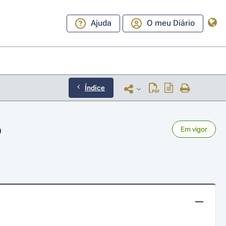
Ajuda
O meu Diário
Índice
o
Em vigor