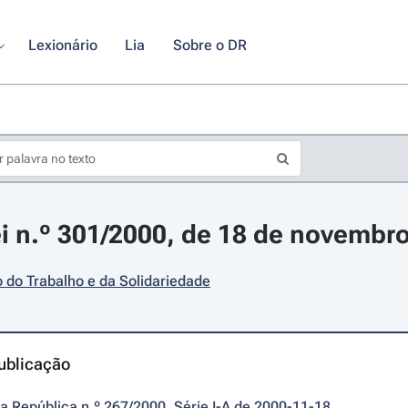
Lexionário
Lia
Sobre o DR
i n.º 301/2000, de 18 de novembr
o do Trabalho e da Solidariedade
ublicação
da República n.º 267/2000, Série I-A de 2000-11-18