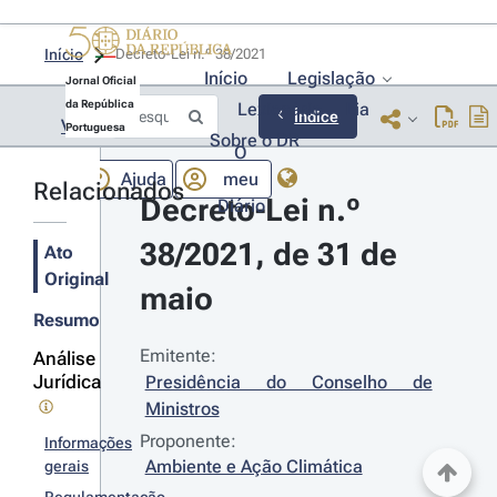
Início
Decreto-Lei n.º 38/2021 
Início
Legislação
Jornal Oficial
da República
Lexionário
Lia
Índice
Voltar
Portuguesa
Sobre o DR
O
Ajuda
meu
Relacionados
Decreto-Lei n.º 
Diário
38/2021, de 31 de 
Ato
Original
maio
Resumo
Emitente:
Análise
Jurídica
Presidência do Conselho de 
Ministros
Proponente:
Informações
Ambiente e Ação Climática
gerais