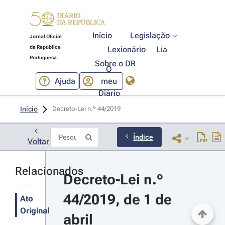
Início
Legislação
Jornal Oficial
da República
Lexionário
Lia
Portuguesa
Sobre o DR
O
Ajuda
meu
Diário
Início
Decreto-Lei n.º 44/2019 
Índice
Voltar
Relacionados
Decreto-Lei n.º 
44/2019, de 1 de 
Ato
Original
abril