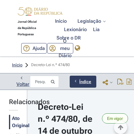
Início
Legislação
Jornal Oficial
da República
Lexionário
Lia
Portuguesa
Sobre o DR
O
Ajuda
meu
Diário
Início
Decreto-Lei n.º 474/80 
Índice
Voltar
Relacionados
Decreto-Lei 
n.º 474/80, de 
Ato
Em vigor
Original
14 de outubro