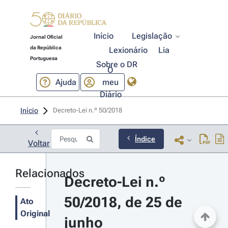
Início
Legislação
Jornal Oficial
da República
Lexionário
Lia
Portuguesa
Sobre o DR
O
Ajuda
meu
Diário
Início
Decreto-Lei n.º 50/2018 
Índice
Voltar
Relacionados
Decreto-Lei n.º 
50/2018, de 25 de 
Ato
Original
junho