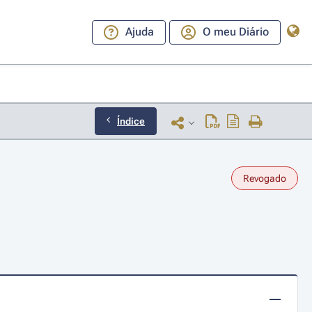
Ajuda
O meu Diário
Índice
Revogado