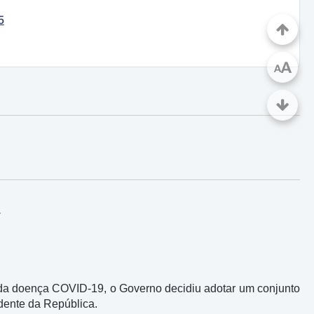
5
A
A
1
 da doença COVID-19, o Governo decidiu adotar um conjunto
dente da República.