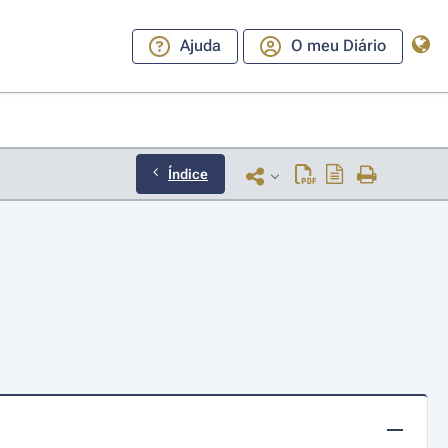
Ajuda
O meu Diário
Índice