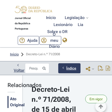
Início
Legislação
Jornal Oficial
da República
Lexionário
Lia
Portuguesa
Sobre o DR
O
Ajuda
meu
Diário
Início
Decreto-Lei n.º 71/2008 
Índice
Voltar
Relacionados
Decreto-Lei 
n.º 71/2008, 
Ato
Em vigor
Original
de 15 de abril